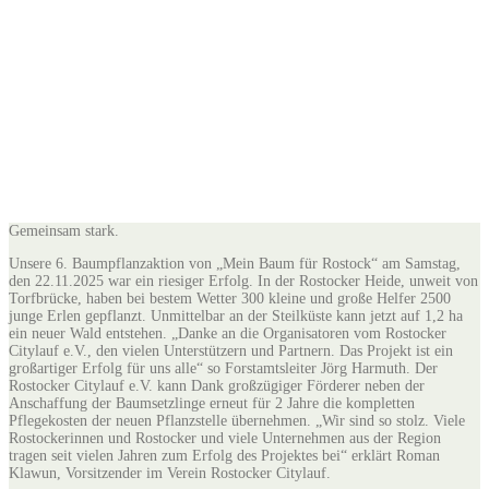
22. November 2025 –
Rostocker Heide
Gemeinsam stark.
Unsere 6. Baumpflanzaktion von „Mein Baum für Rostock“ am Samstag,
den 22.11.2025 war ein riesiger Erfolg. In der Rostocker Heide, unweit von
Torfbrücke, haben bei bestem Wetter 300 kleine und große Helfer 2500
junge Erlen gepflanzt. Unmittelbar an der Steilküste kann jetzt auf 1,2 ha
ein neuer Wald entstehen. „Danke an die Organisatoren vom Rostocker
Citylauf e.V., den vielen Unterstützern und Partnern. Das Projekt ist ein
großartiger Erfolg für uns alle“ so Forstamtsleiter Jörg Harmuth. Der
Rostocker Citylauf e.V. kann Dank großzügiger Förderer neben der
Anschaffung der Baumsetzlinge erneut für 2 Jahre die kompletten
Pflegekosten der neuen Pflanzstelle übernehmen. „Wir sind so stolz. Viele
Rostockerinnen und Rostocker und viele Unternehmen aus der Region
tragen seit vielen Jahren zum Erfolg des Projektes bei“ erklärt Roman
Klawun, Vorsitzender im Verein Rostocker Citylauf.